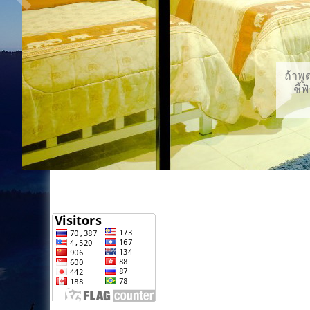
ถ้าพู
ชี้