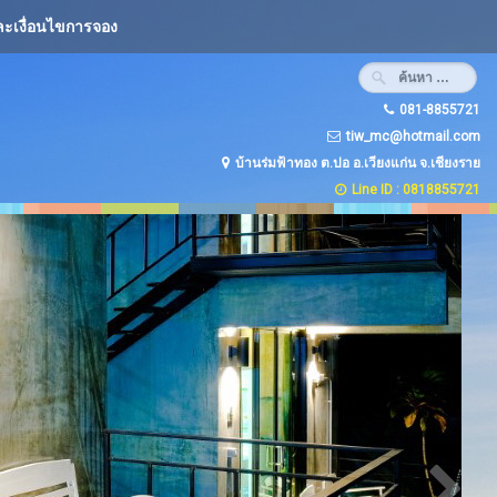
ะเงื่อนไขการจอง
081-8855721
tiw_mc@hotmail.com
บ้านร่มฟ้าทอง ต.ปอ อ.เวียงแก่น จ.เชียงราย
Line ID : 0818855721