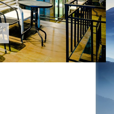
ึงภู
ี่