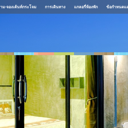
ถาม-จองเต้นท์กระโจม
การเดินทาง
แกลอรี่ห้องพัก
ข้อกำหนดแล