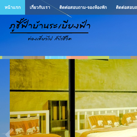
ข้าม
หน้าแรก
เกี่ยวกับเรา
ติดต่อสอบถาม-จองห้องพัก
ติดต่อสอบ
ไป
ยัง
เนื้อหา